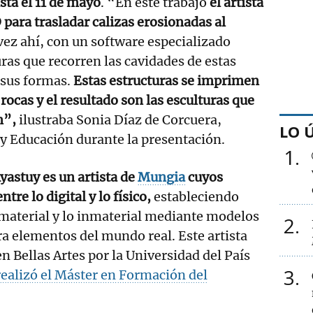
sta el 11 de mayo
. “En este trabajo
el artista
 para trasladar calizas erosionadas al
ez ahí, con un software especializado
ras que recorren las cavidades de estas
 sus formas.
Estas estructuras se imprimen
rocas y el resultado son las esculturas que
n”,
ilustraba Sonia Díaz de Corcuera,
LO 
 y Educación durante la presentación.
1
astuy es un artista de
Mungia
cuyos
tre lo digital y lo físico,
estableciendo
material y lo inmaterial mediante modelos
2
ra elementos del mundo real. Este artista
en Bellas Artes por la Universidad del País
3
ealizó el Máster en Formación del