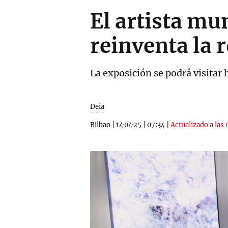
El artista mu
reinventa la 
La exposición se podrá visitar
Deia
Bilbao
|
14·04·25
|
07:34
|
Actualizado a las 