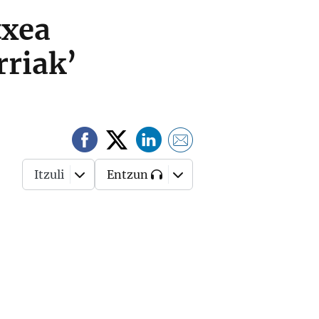
txea
rriak’
Itzuli
Entzun