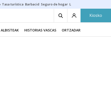
o
Tasa turística
Barbacid
Seguro de hogar
Lío Athletic-Osasuna
Mast
Kiosko
ALBISTEAK
HISTORIAS VASCAS
ORTZADAR