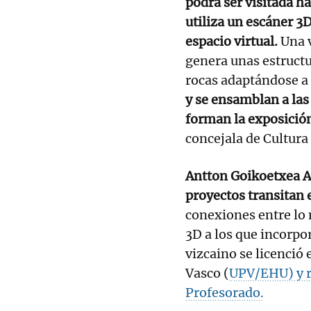
podrá ser visitada ha
utiliza un escáner 3D
espacio virtual.
Una v
genera unas estructu
rocas adaptándose a
y se ensamblan a las 
forman la exposició
concejala de Cultura
Antton Goikoetxea Ay
proyectos transitan en
conexiones entre lo 
3D a los que incorpo
vizcaino se licenció 
Vasco (
UPV/EHU) y r
Profesorado.