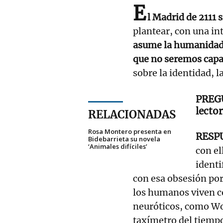
E
l Madrid de 2111 
plantear, con una in
asume la humanidad 
que no seremos capa
sobre la identidad, la
lecto
RELACIONADAS
Rosa Montero presenta en
Bidebarrieta su novela
‘Animales difíciles’
con el
identi
con esa obsesión por
los humanos viven c
neuróticos, como Wo
taxímetro del tiemp