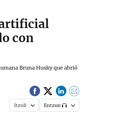
rtificial
do con
nohumana Bruna Husky que abrió
Itzuli
Entzun