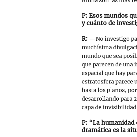
Bruna son las más re
Esos mundos que
y cuánto de invest
—No investigo par
muchísima divulgació
mundo que sea posibl
que parecen de una i
espacial que hay para 
estratosfera parece 
hasta los planos, po
desarrollando para 2
capa de invisibilidad
“La humanidad e
dramática es la sit