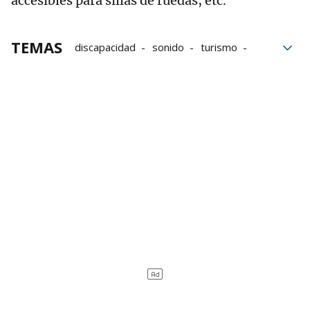
accesibles para sillas de ruedas, etc.
TEMAS
discapacidad
sonido
turismo
tecnología
Destinos
vacaciones
museos
bloque52