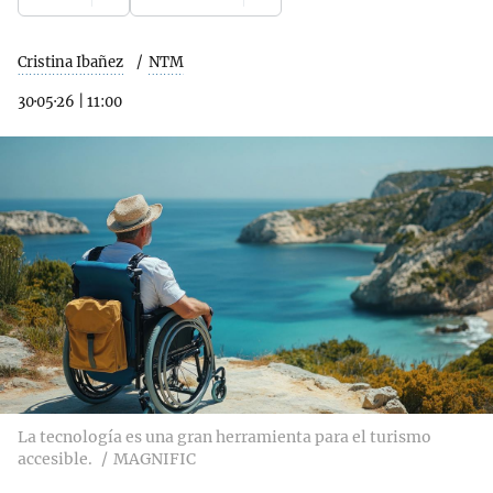
Cristina Ibañez
NTM
30·05·26
|
11:00
La tecnología es una gran herramienta para el turismo
accesible.
MAGNIFIC