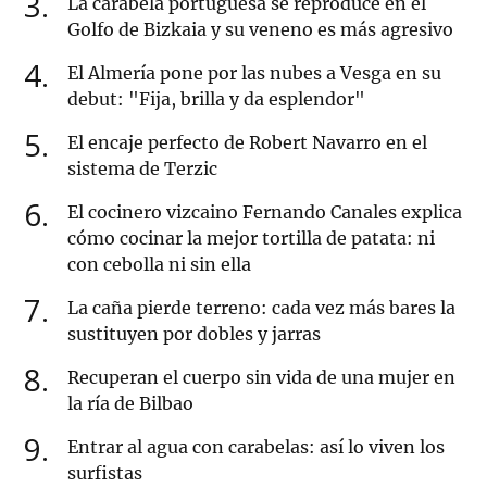
3
La carabela portuguesa se reproduce en el
Golfo de Bizkaia y su veneno es más agresivo
4
El Almería pone por las nubes a Vesga en su
debut: "Fija, brilla y da esplendor"
5
El encaje perfecto de Robert Navarro en el
sistema de Terzic
6
El cocinero vizcaino Fernando Canales explica
cómo cocinar la mejor tortilla de patata: ni
con cebolla ni sin ella
7
La caña pierde terreno: cada vez más bares la
sustituyen por dobles y jarras
8
Recuperan el cuerpo sin vida de una mujer en
la ría de Bilbao
9
Entrar al agua con carabelas: así lo viven los
surfistas