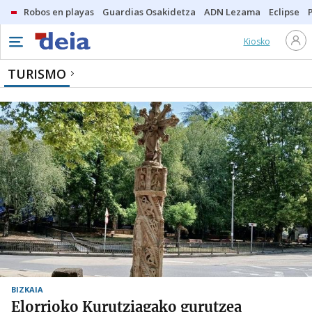
Robos en playas
Guardias Osakidetza
ADN Lezama
Eclipse
Kiosko
TURISMO
BIZKAIA
Elorrioko Kurutziagako gurutzea