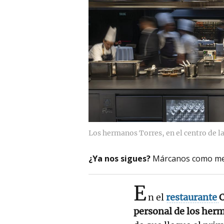
Los hermanos Torres, en el centro de la
¿Ya nos sigues?
Márcanos como me
E
n el
restaurante
C
personal de los her