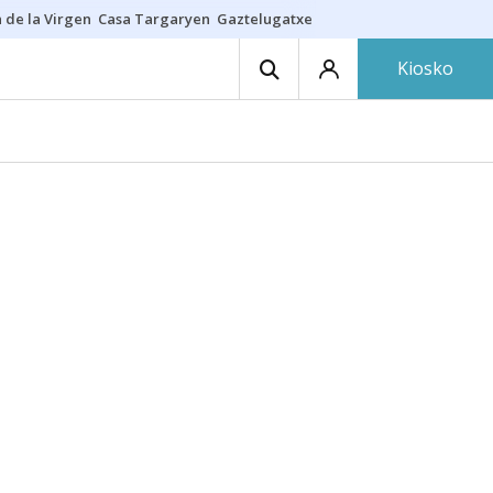
 de la Virgen
Casa Targaryen
Gaztelugatxe
Athletic
Aste Nagusia
C
Kiosko