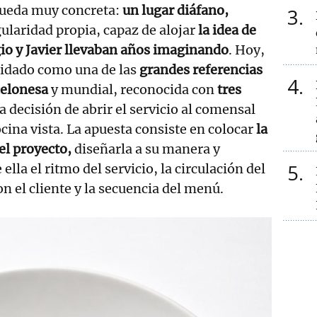
queda muy concreta:
un lugar diáfano,
3
gularidad propia, capaz de alojar
la idea de
io y Javier llevaban años imaginando
. Hoy,
lidado como una de las
grandes referencias
4
celonesa
y mundial, reconocida con
tres
a decisión de abrir el servicio al comensal
cina vista. La apuesta consiste en colocar
la
el proyecto,
diseñarla a su manera y
5
ella el ritmo del servicio, la circulación del
on el cliente y la secuencia del menú.