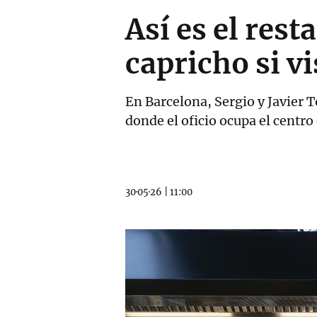
Así es el res
capricho si v
En Barcelona, Sergio y Javier T
donde el oficio ocupa el centro
30·05·26
|
11:00