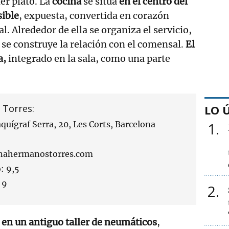
er plato. La
cocina
se sitúa
en el centro del
sible
, expuesta, convertida en corazón
. Alrededor de ella se organiza el servicio,
 se construye la relación con el comensal.
El
a,
integrado en la sala, como una parte
 Torres:
LO 
aquígraf Serra, 20, Les Corts, Barcelona
1
inahermanostorres.com
: 9,5
 9
2
 en un antiguo taller de neumáticos
,