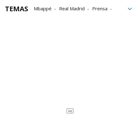
TEMAS
Mbappé
Real Madrid
Prensa
Florentino Pérez
crisis
Álvaro Arbeloa
Kylian Mbappé