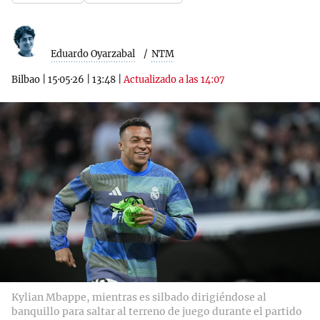
Eduardo Oyarzabal
NTM
Bilbao
|
15·05·26
|
13:48
|
Actualizado a las 14:07
Kylian Mbappe, mientras es silbado dirigiéndose al
banquillo para saltar al terreno de juego durante el partido