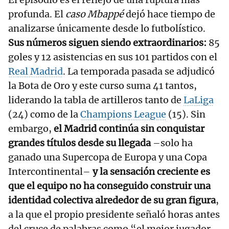
profunda. El
caso Mbappé
dejó hace tiempo de
analizarse únicamente desde lo futbolístico.
Sus números siguen siendo extraordinarios:
85
goles y 12 asistencias en sus 101 partidos con el
Real Madrid
. La temporada pasada se adjudicó
la Bota de Oro y este curso suma 41 tantos,
liderando la tabla de artilleros tanto de
LaLiga
(24) como de la
Champions League
(15). Sin
embargo,
el Madrid continúa sin conquistar
grandes títulos desde su llegada
–solo ha
ganado una Supercopa de Europa y una Copa
Intercontinental–
y la sensación creciente es
que el equipo no ha conseguido construir una
identidad colectiva alrededor de su gran figura
,
a la que el propio presidente señaló horas antes
del cruce de palabras como “el mejor jugador