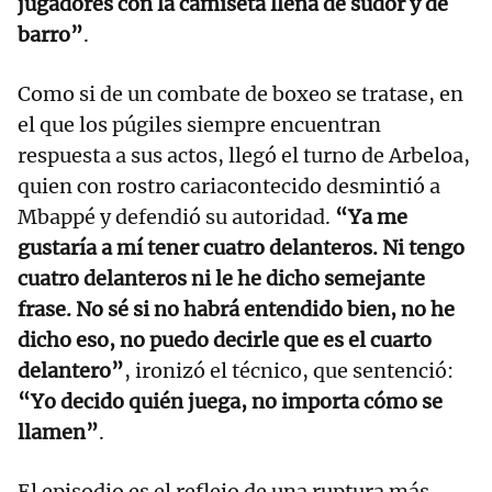
jugadores con la camiseta llena de sudor y de
barro”
.
Como si de un combate de boxeo se tratase, en
el que los púgiles siempre encuentran
respuesta a sus actos, llegó el turno de Arbeloa,
quien con rostro cariacontecido desmintió a
Mbappé y defendió su autoridad.
“Ya me
gustaría a mí tener cuatro delanteros. Ni tengo
cuatro delanteros ni le he dicho semejante
frase. No sé si no habrá entendido bien, no he
dicho eso, no puedo decirle que es el cuarto
delantero”
, ironizó el técnico, que sentenció:
“Yo decido quién juega, no importa cómo se
llamen”
.
El episodio es el reflejo de una ruptura más