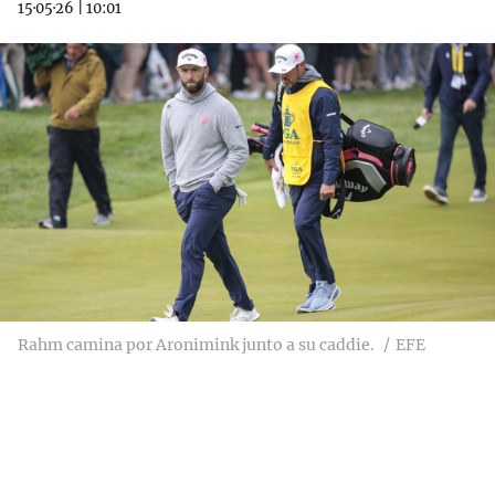
15·05·26
|
10:01
Rahm camina por Aronimink junto a su caddie.
EFE