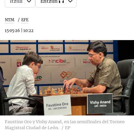
Itzuli
Entzun
NTM
EFE
15·05·26
|
10:22
Faustino Oro y Vishy Anand, en las semifinales del Torneo
Magistral Ciudad de León.
EP