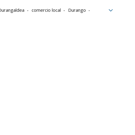
Durangaldea
comercio local
Durango
bieta
Abadiño