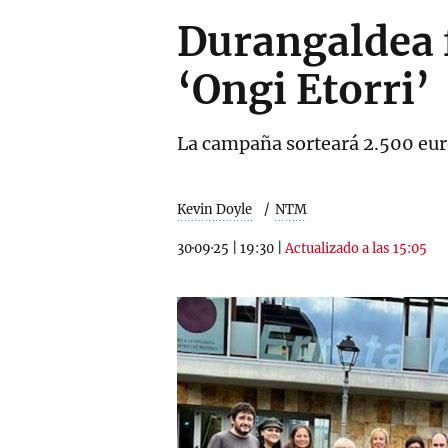
Durangaldea 
‘Ongi Etorri’
La campaña sorteará 2.500 euro
Kevin Doyle
NTM
30·09·25
|
19:30
|
Actualizado a las 15:05