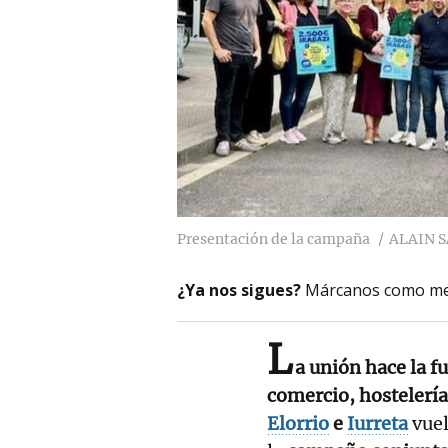
Presentación de la campaña
ALAIN 
¿Ya nos sigues?
Márcanos como me
L
a unión hace la f
comercio, hostelería
Elorrio
e
Iurreta
vuel