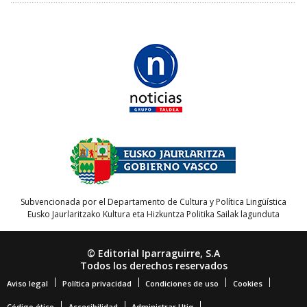
Subvencionada por el Departamento de Cultura y Política Lingüística
Eusko Jaurlaritzako Kultura eta Hizkuntza Politika Sailak lagunduta
© Editorial Iparraguirre, S.A
Todos los derechos reservados
Aviso legal
Política privacidad
Condiciones de uso
Cookies
Código ético
Accesibilidad
Administrar Utiq