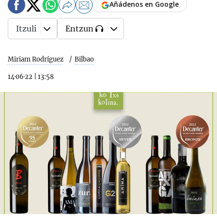
Añádenos en Google
Itzuli
Entzun
Miriam Rodríguez
Bilbao
14·06·22
|
13:58