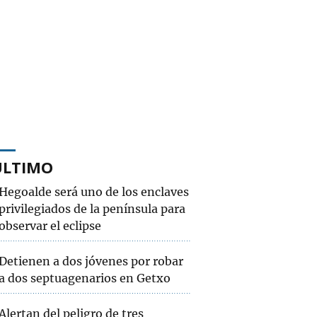
ÚLTIMO
Hegoalde será uno de los enclaves
privilegiados de la península para
observar el eclipse
Detienen a dos jóvenes por robar
a dos septuagenarios en Getxo
Alertan del peligro de tres