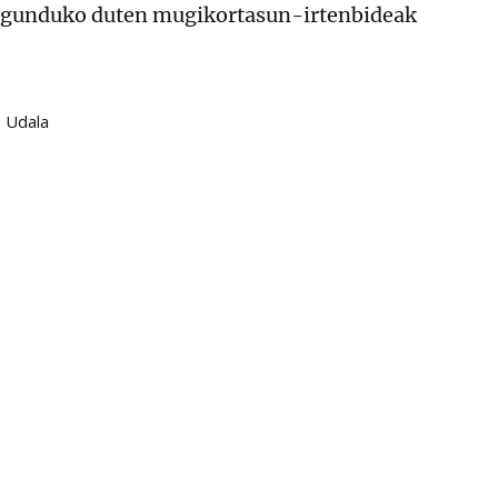
lagunduko duten mugikortasun-irtenbideak
o Udala