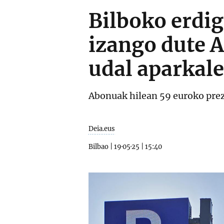
Bilboko erdi
izango dute 
udal aparkal
Abonuak hilean 59 euroko prez
Deia.eus
Bilbao
|
19·05·25
|
15:40