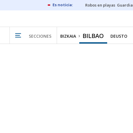
Robos en playas
Guardia
BILBAO
SECCIONES
BIZKAIA
DEUSTO