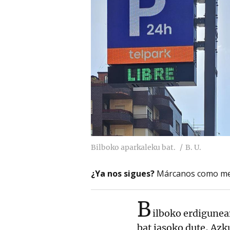
Bilboko aparkaleku bat.
B. U.
¿Ya nos sigues?
Márcanos como me
B
ilboko erdigunea
bat jasoko dute, Az