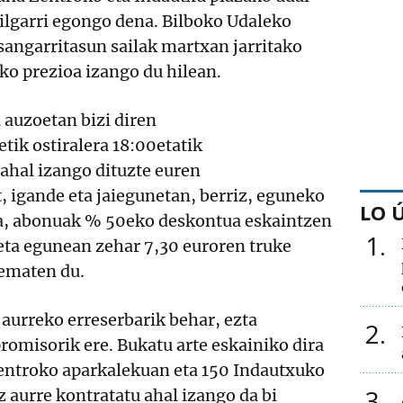
ilgarri egongo dena. Bilboko Udaleko
sangarritasun sailak martxan jarritako
ko prezioa izango du hilean.
 auzoetan bizi diren
tik ostiralera 18:00etatik
ahal izango dituzte euren
t, igande eta jaiegunetan, berriz, eguneko
LO 
a, abonuak % 50eko deskontua eskaintzen
1
eta egunean zehar 7,30 euroren truke
ematen du.
aurreko erreserbarik behar, ezta
2
omisorik ere. Bukatu arte eskainiko dira
entroko aparkalekuan eta 150 Indautxuko
3
 aurre kontratatu ahal izango da bi