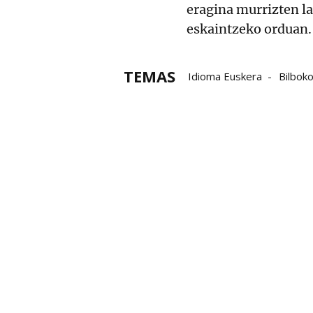
eragina murrizten 
eskaintzeko orduan.
TEMAS
Idioma Euskera
Bilbok