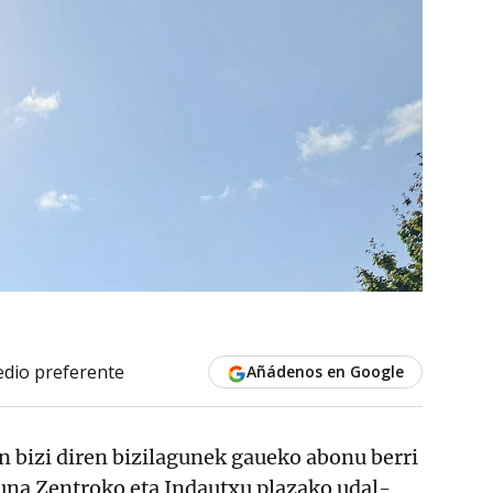
dio preferente
Añádenos en Google
n bizi diren bizilagunek gaueko abonu berri
kuna Zentroko eta Indautxu plazako udal-