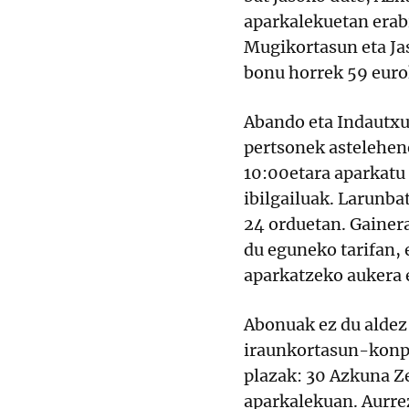
aparkalekuetan erab
Mugikortasun eta Ja
bonu horrek 59 euro
Abando eta Indautxu
pertsonek astelehene
10:00etara aparkatu 
ibilgailuak. Larunba
24 orduetan. Gainer
du eguneko tarifan, 
aparkatzeko aukera 
Abonuak ez du aldez 
iraunkortasun-konpr
plazak: 30 Azkuna Z
aparkalekuan. Aurrez