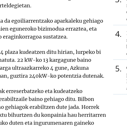
rteldegietan.
 da egoiliarrentzako aparkaleku gehiago
aien eguneroko bizimodua erraztea, eta
4
o eraginkorragoa sustatzea.
4 plaza kudeatzen ditu hirian, lurpeko bi
natuta. 22 kW-ko 13 kargagune baino
5
karga ultraazkarreko 4 gune, Azkuna
an, guztira 240kW-ko potentzia dutenak.
ak erreserbatzeko eta kudeatzeko
erabiltzaile baino gehiago ditu. Bilbon
o gehiagok erabiltzen dute jada. Horrek
ektu bihurtzen du konpainia hau herritarren
tuko duten eta ingurumenaren gaineko