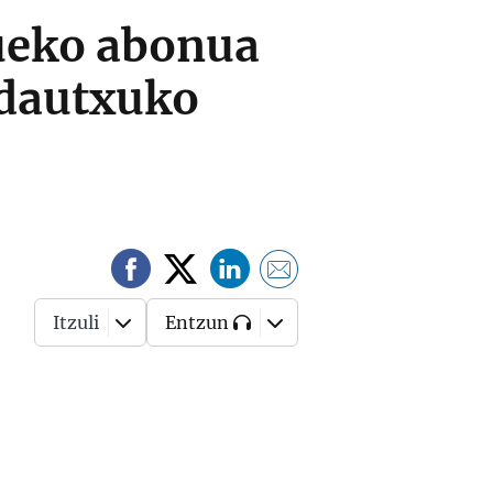
aueko abonua
ndautxuko
Itzuli
Entzun