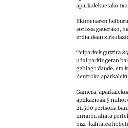
aparkalekuetako txa
Ekimenaren helburua
sortzea gauerako, h
erdialdean zirkulazi
Telparkek guztira 85
udal parkingetan ba
gehiago daude, eta 
Zentroko aparkaleku
Gainera, aparkaleku
aplikazioak 5 milioi 
21.500 pertsona bain
hiriaren aliatu perf
bizi-kalitatea hobe