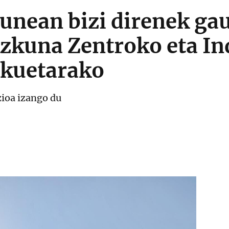
gunean bizi direnek g
Azkuna Zentroko eta I
ekuetarako
ioa izango du