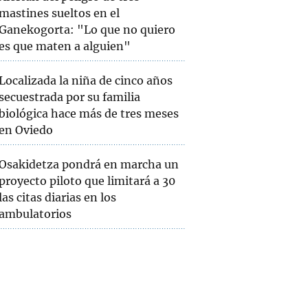
mastines sueltos en el
Ganekogorta: "Lo que no quiero
es que maten a alguien"
Localizada la niña de cinco años
secuestrada por su familia
biológica hace más de tres meses
en Oviedo
Osakidetza pondrá en marcha un
proyecto piloto que limitará a 30
las citas diarias en los
ambulatorios