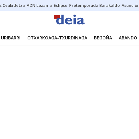
s Osakidetza
ADN Lezama
Eclipse
Pretemporada Barakaldo
Asunción
URIBARRI
OTXARKOAGA-TXURDINAGA
BEGOÑA
ABANDO