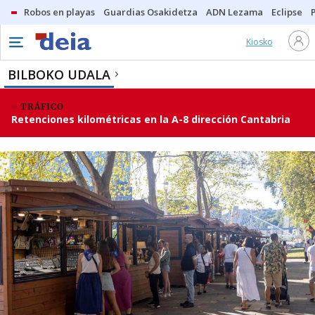
Robos en playas
Guardias Osakidetza
ADN Lezama
Eclipse
Kiosko
BILBOKO UDALA
TRÁFICO
Retenciones kilométricas en la A-8 dirección Cantabria