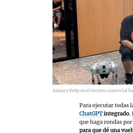
Aimar y Poky en el recinto comercial b
Para ejecutar todas 
ChatGPT
integrado
.
que haga rondas por
para que dé una vuel