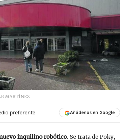
AR MARTÍNEZ
dio preferente
Añádenos en Google
 nuevo inquilino robótico
. Se trata de Poky,