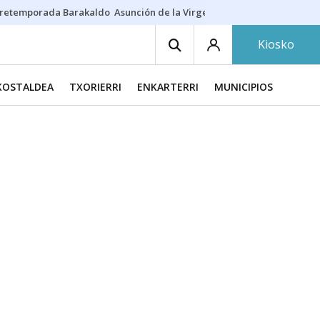
retemporada Barakaldo
Asunción de la Virgen
Casa Targaryen
Gazt
Kiosko
KOSTALDEA
TXORIERRI
ENKARTERRI
MUNICIPIOS