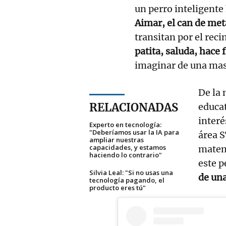
un perro inteligente
Aimar, el can de met
transitan por el rec
patita, saluda, hace
imaginar de una masc
De la
RELACIONADAS
educat
interé
Experto en tecnología:
"Deberíamos usar la IA para
área S
ampliar nuestras
capacidades, y estamos
matemá
haciendo lo contrario"
este p
Silvia Leal: "Si no usas una
de una
tecnología pagando, el
producto eres tú"