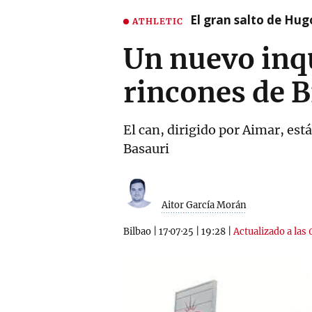
El gran salto de Hug
ATHLETIC
Un nuevo inqu
rincones de 
El can, dirigido por Aimar, est
Basauri
Aitor García Morán
Bilbao
|
17·07·25
|
19:28
|
Actualizado a las