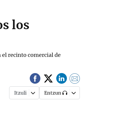
os los
 el recinto comercial de
Itzuli
Entzun