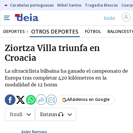
Carabelas portuguesas
Mikel Santos
Tragedia Biescas
Cuerp
Kiosko
OTROS DEPORTES
DEPORTES
FÚTBOL
BALONCEST
Ziortza Villa triunfa en
Croacia
La ultraciclista bilbaina ha ganado el campeonato de
Europa tras completar 420 kilómetros en la
modalidad de 12 horas
Añádenos en Google
Itzuli
Entzun
Asier Barroso