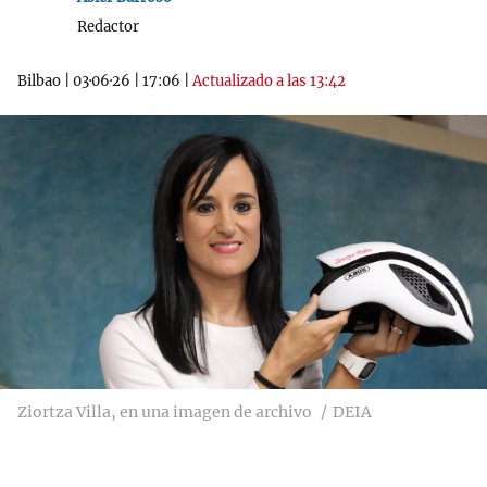
Redactor
Bilbao
|
03·06·26
|
17:06
|
Actualizado a las 13:42
Ziortza Villa, en una imagen de archivo
DEIA