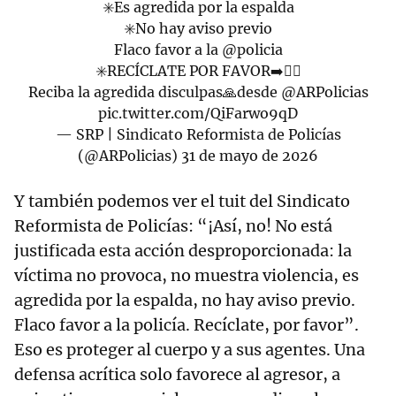
✳️Es agredida por la espalda
✳️No hay aviso previo
Flaco favor a la
@policia
✳️RECÍCLATE POR FAVOR➡️👮‍♂️
Reciba la agredida disculpas🙏desde
@ARPolicias
pic.twitter.com/QiFarwo9qD
— SRP | Sindicato Reformista de Policías
(@ARPolicias)
31 de mayo de 2026
Y también podemos ver el tuit del Sindicato
Reformista de Policías: “¡Así, no! No está
justificada esta acción desproporcionada: la
víctima no provoca, no muestra violencia, es
agredida por la espalda, no hay aviso previo.
Flaco favor a la policía. Recíclate, por favor”.
Eso es proteger al cuerpo y a sus agentes. Una
defensa acrítica solo favorece al agresor, a