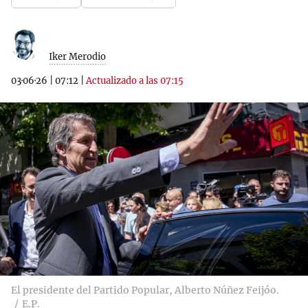
Iker Merodio
03·06·26
|
07:12
|
Actualizado a las 07:15
El presidente del Partido Popular, Alberto Núñez Feijóo.
E.P.