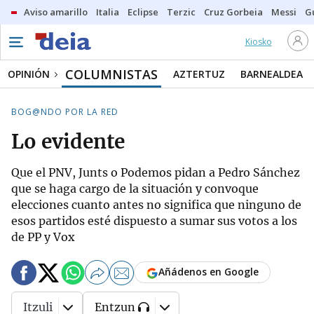
Aviso amarillo
Italia
Eclipse
Terzic
Cruz Gorbeia
Messi
G
Kiosko
COLUMNISTAS
OPINIÓN
AZTERTUZ
BARNEALDEA
BOG@NDO POR LA RED
Lo evidente
Que el PNV, Junts o Podemos pidan a Pedro Sánchez
que se haga cargo de la situación y convoque
elecciones cuanto antes no significa que ninguno de
esos partidos esté dispuesto a sumar sus votos a los
de PP y Vox
Añádenos en Google
Itzuli
Entzun