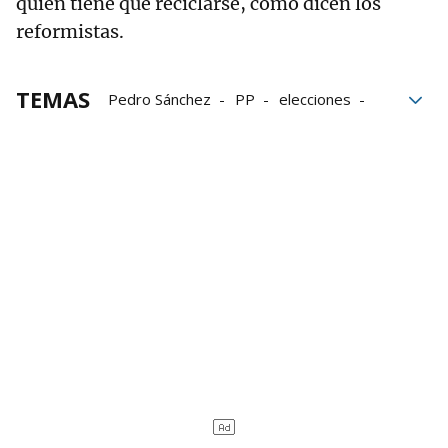
quien tiene que reciclarse, como dicen los
reformistas.
TEMAS
Pedro Sánchez
PP
elecciones
Líbano
Trump
votos
Podemos