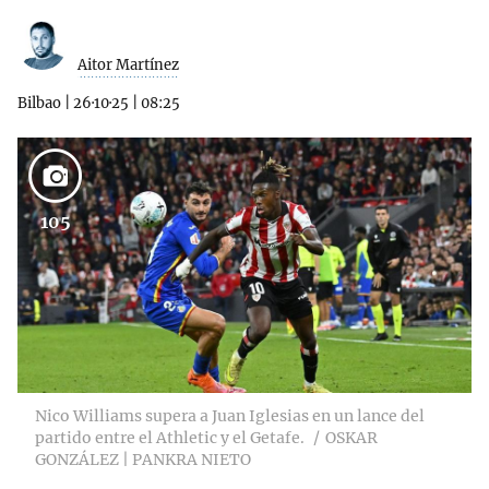
Aitor Martínez
Bilbao
|
26·10·25
|
08:25
105
Nico Williams supera a Juan Iglesias en un lance del
partido entre el Athletic y el Getafe.
OSKAR
GONZÁLEZ | PANKRA NIETO