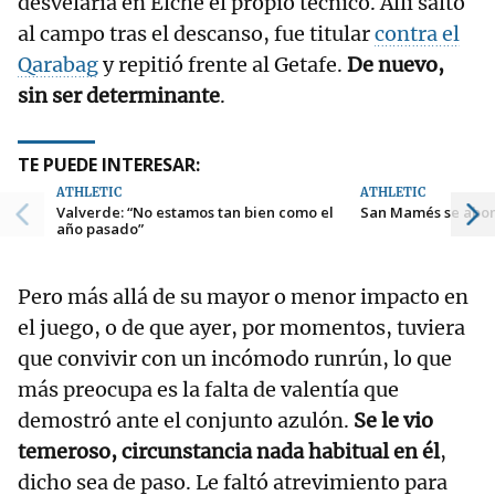
desvelaría en Elche el propio técnico. Allí saltó
al campo tras el descanso, fue titular
contra el
Qarabag
y repitió frente al Getafe.
De nuevo,
sin ser determinante
.
TE PUEDE INTERESAR:
ATHLETIC
ATHLETIC
Valverde: “No estamos tan bien como el
San Mamés se abona
año pasado”
Pero más allá de su mayor o menor impacto en
el juego, o de que ayer, por momentos, tuviera
que convivir con un incómodo runrún, lo que
más preocupa es la falta de valentía que
demostró ante el conjunto azulón.
Se le vio
temeroso, circunstancia nada habitual en él
,
dicho sea de paso. Le faltó atrevimiento para