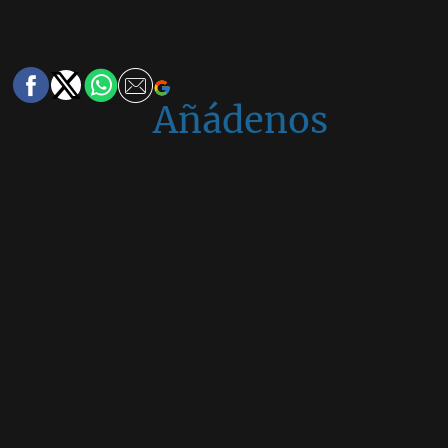
Añádenos
en
Google