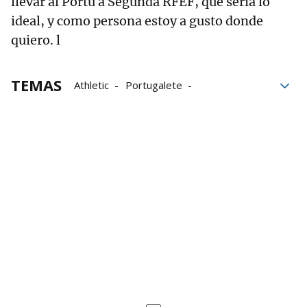
llevar al Portu a Segunda RFEF, que sería lo
ideal, y como persona estoy a gusto donde
quiero. l
TEMAS
Athletic
Portugalete
Tercera RFEF
Ander Capa
Ernesto Valverde
Marcelino García Toral