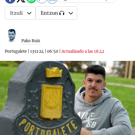
Itzuli
Entzun
Pako Ruiz
Portugalete
|
13·11·24
|
06:50
|
Actualizado a las 18:42