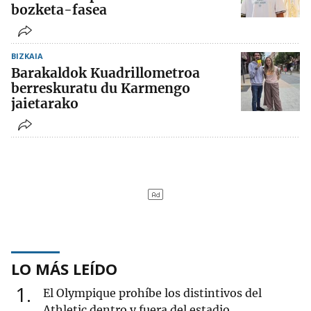
bozketa-fasea
BIZKAIA
Barakaldok Kuadrillometroa
berreskuratu du Karmengo
jaietarako
LO MÁS LEÍDO
1
El Olympique prohíbe los distintivos del
Athletic dentro y fuera del estadio