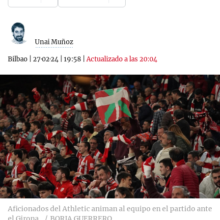
Unai Muñoz
Bilbao
|
27·02·24
|
19:58
|
Actualizado a las 20:04
Aficionados del Athletic animan al equipo en el partido ante
el Girona.
BORJA GUERRERO