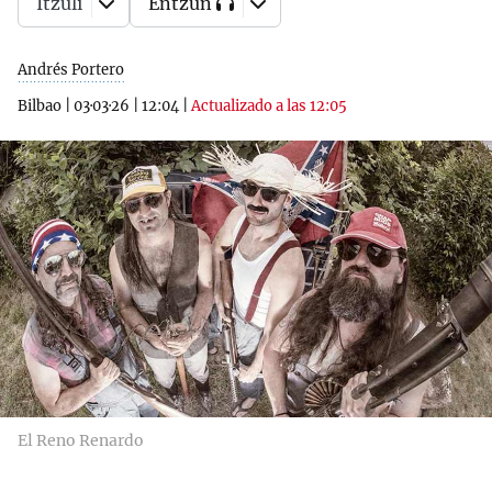
Itzuli
Entzun
Andrés Portero
Bilbao
|
03·03·26
|
12:04
|
Actualizado a las 12:05
El Reno Renardo