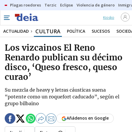
Plagas roedores
Terzic
Eclipse
Violencia de género
Inmigra
Kiosko
CULTURA
ACTUALIDAD
POLÍTICA
SUCESOS
SOCIED
Los vizcainos El Reno
Renardo publican su décimo
disco, ‘Queso fresco, queso
curao’
Su mezcla de heavy y letras cáusticas suena
“potente como un roquefort caducado”, según el
grupo bilbaino
Añádenos en Google