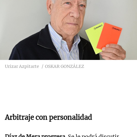
Urizar Azpitarte
OSKAR GONZÁLEZ
Arbitraje con personalidad
Díaz de Mera progresa.
Se le podrá discutir