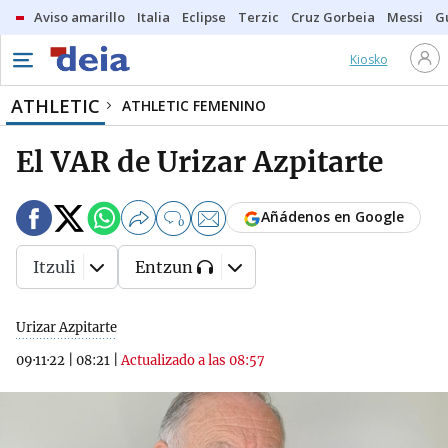
Aviso amarillo
Italia
Eclipse
Terzic
Cruz Gorbeia
Messi
G
Kiosko
ATHLETIC
ATHLETIC FEMENINO
El VAR de Urizar Azpitarte
Añádenos en Google
0
Itzuli
Entzun
Urizar Azpitarte
09·11·22
|
08:21
|
Actualizado a las 08:57