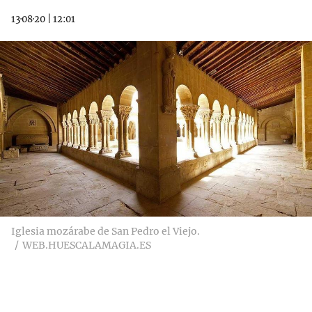
13·08·20
|
12:01
Iglesia mozárabe de San Pedro el Viejo.
WEB.HUESCALAMAGIA.ES