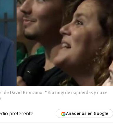
ta' de David Broncano: "Era muy de izquierdas y no se
E
dio preferente
Añádenos en Google