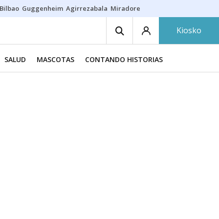
Bilbao
Guggenheim
Agirrezabala
Miradores en Bilbao
Arrese
Sequí
Kiosko
SALUD
MASCOTAS
CONTANDO HISTORIAS