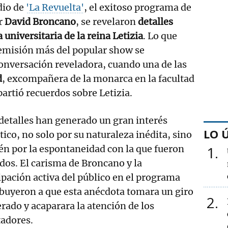
dio de
'La Revuelta'
, el exitoso programa de
r
David Broncano
, se revelaron
detalles
a universitaria de la reina Letizia
. Lo que
misión más del popular show se
onversación reveladora, cuando una de las
d
, excompañera de la monarca en la facultad
rtió recuerdos sobre Letizia.
detalles han generado un gran interés
LO 
ico, no solo por su naturaleza inédita, sino
n por la espontaneidad con la que fueron
1
dos. El carisma de Broncano y la
ipación activa del público en el programa
buyeron a que esta anécdota tomara un giro
2
rado y acaparara la atención de los
tadores.