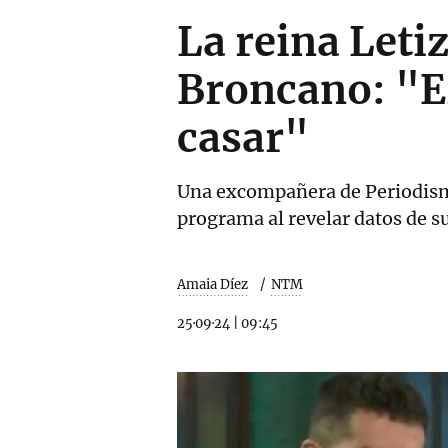
La reina Letiz
Broncano: "Er
casar"
Una excompañera de Periodism
programa al revelar datos de su
Amaia Díez
NTM
25·09·24
|
09:45