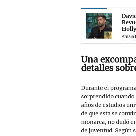
David
Revue
Holl
Amaia 
Una excompañ
detalles sobr
Durante el program
sorprendido cuando 
años de estudios uni
de que esta se convi
monarca, no dudó en
de juventud. Según s