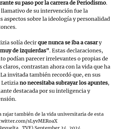
rante su paso por la carrera de Periodismo
.
llamativo de su intervención fue la
s aspectos sobre la ideología y personalidad
tonces.
zia solía decir
que nunca se iba a casar
y
muy de izquierdas"
. Estas declaraciones,
o podían parecer irrelevantes o propias de
s claros, contrastan ahora con la vida que ha
La invitada también recordó que, en sus
 Letizia
no necesitaba subrayar los apuntes
,
iante destacada por su inteligencia y
nsión.
a rajar también de la vida universitaria de esta
.twitter.com/sLyvMERoaX
Revuelta_TVE)
September 24, 2024