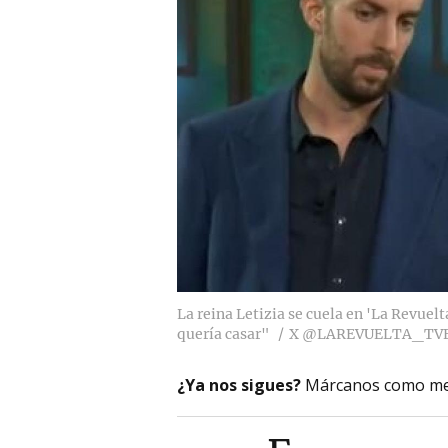
La reina Letizia se cuela en 'La Revuel
quería casar"
X @LAREVUELTA_TV
¿Ya nos sigues?
Márcanos como me