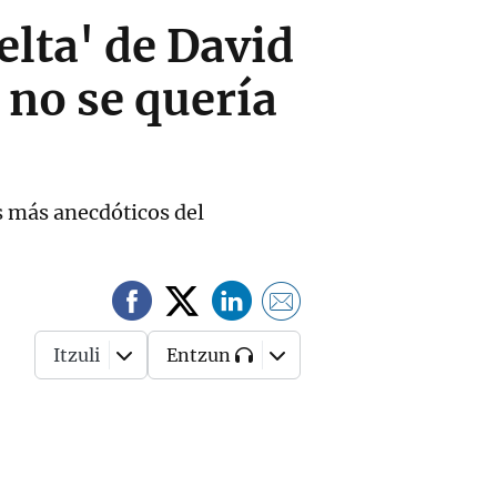
elta' de David
 no se quería
 más anecdóticos del
Itzuli
Entzun