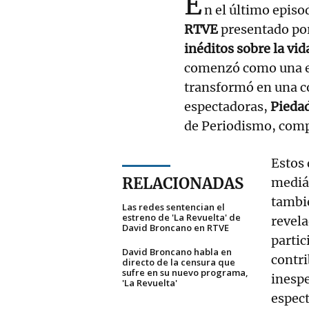
E
n el último episo
RTVE
presentado po
inéditos sobre la vid
comenzó como una e
transformó en una c
espectadoras,
Pieda
de Periodismo, compa
Estos 
RELACIONADAS
mediát
tambié
Las redes sentencian el
estreno de 'La Revuelta' de
revela
David Broncano en RTVE
partic
David Broncano habla en
contri
directo de la censura que
sufre en su nuevo programa,
inespe
'La Revuelta'
espec