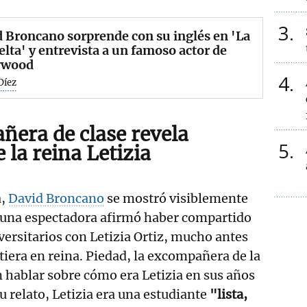
3
 Broncano sorprende con su inglés en 'La
lta' y entrevista a un famoso actor de
ywood
4
Díez
era de clase revela
5
e la reina Letizia
a,
David Broncano
se mostró visiblemente
una espectadora afirmó haber compartido
versitarios con Letizia Ortiz, mucho antes
rtiera en reina. Piedad, la excompañera de la
 hablar sobre cómo era Letizia en sus años
u relato, Letizia era una estudiante
"lista,