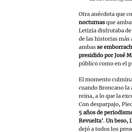
Otra anécdota que c
nocturnas
que ambas
Letizia disfrutaba de
de las historias más
ambas
se emborracha
presidido por José M
público como en el 
El momento culminan
cuando Broncano la a
reina, a lo que la e
Con desparpajo, Pie
5 años de periodismo
Revuelta'. Un beso, 
dejó a todos los pre