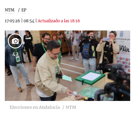
NTM
EP
17·05·26
|
08:54
|
Actualizado a las 18:16
42
Elecciones en Andalucía
NTM