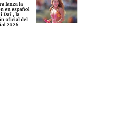
a lanza la
ón en español
i Dai', la
n oficial del
al 2026