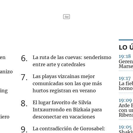
LO 
6
19:18
 en
La ruta de las cuevas: senderismo
Geren
entre arte y catedrales
Marse
ranizo
7
Las playas vizcainas mejor
19:17
comunicadas son las que más
La fie
homol
cing
hurtos registran en verano
19:09
8
El lugar favorito de Silvia
Arde B
Intxaurrondo en Bizkaia para
con u
Riber
iero
desconectar en vacaciones
9
19:05
La contradicción de Gorosabel:
Shakir