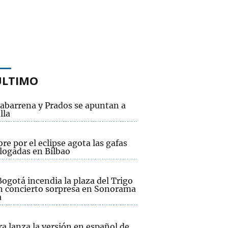
ÚLTIMO
abarrena y Prados se apuntan a
lla
bre por el eclipse agota las gafas
ogadas en Bilbao
ogotá incendia la plaza del Trigo
n concierto sorpresa en Sonorama
a
a lanza la versión en español de