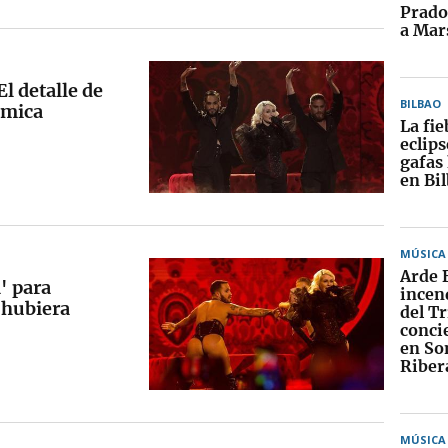
Prado
a Mar
l detalle de
BILBAO
émica
La fie
eclips
gafas
en Bi
MÚSICA
Arde 
' para
incend
e hubiera
del T
conci
en S
Riber
MÚSICA