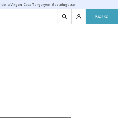
 de la Virgen
Casa Targaryen
Gaztelugatxe
Athletic
Aste Nagusia
C
Kiosko