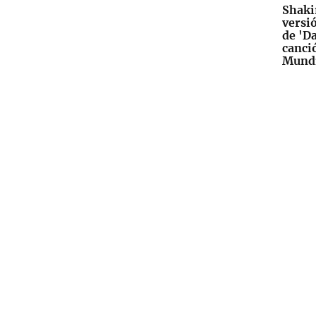
Shakir
versi
de 'Da
canció
Mundi