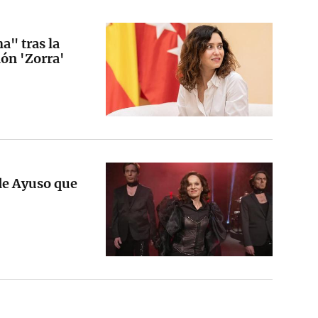
a" tras la
ión 'Zorra'
 de Ayuso que