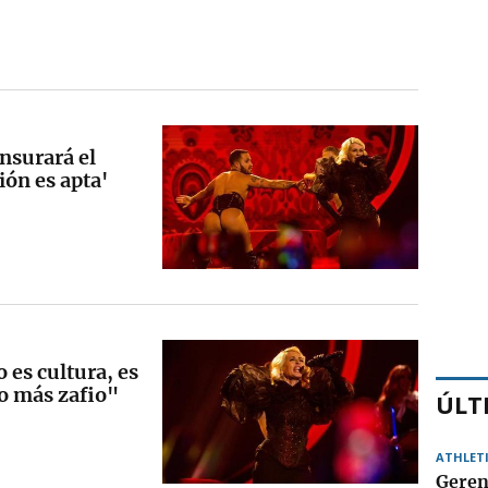
nsurará el
ión es apta'
 es cultura, es
o más zafio"
ÚLT
ATHLET
Geren