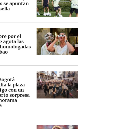
s se apuntan
sella
bre por el
e agota las
 homologadas
lbao
Bogotá
ia la plaza
rigo con un
erto sorpresa
onorama
a