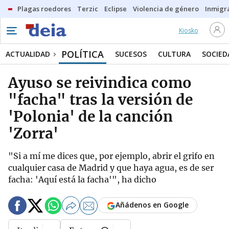
Plagas roedores
Terzic
Eclipse
Violencia de género
Inmigra
Kiosko
POLÍTICA
ACTUALIDAD
SUCESOS
CULTURA
SOCIED
Ayuso se reivindica como
"facha" tras la versión de
'Polonia' de la canción
'Zorra'
"Si a mí me dices que, por ejemplo, abrir el grifo en
cualquier casa de Madrid y que haya agua, es de ser
facha: 'Aquí está la facha'", ha dicho
Añádenos en Google