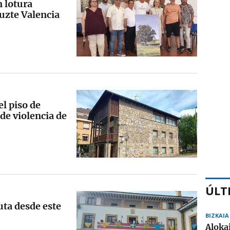
 lotura
tuzte Valencia
el piso de
de violencia de
ÚLT
uta desde este
BIZKAIA
Aloka