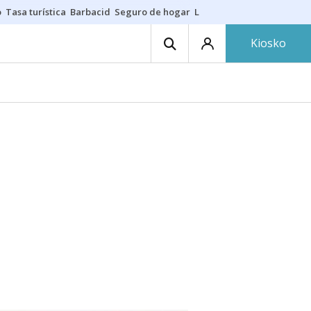
o
Tasa turística
Barbacid
Seguro de hogar
Lío Athletic-Osasuna
Mast
Kiosko