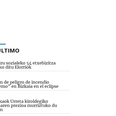
ÚLTIMO
ru sozialeko 54 etxebizitza
ko ditu Elorriok
n de peligro de incendio
emo" en Bizkaia en el eclipse
kaok Urreta kiroldegiko
aren prezioa murriztuko du
an