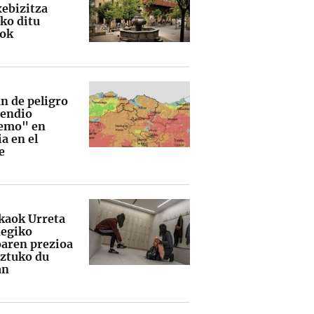
xebizitza
iko ditu
iok
n de peligro
cendio
emo" en
a en el
e
kaok Urreta
degiko
aren prezioa
ztuko du
an