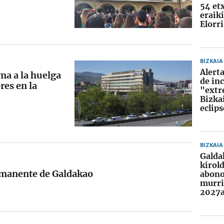
54 et
eraik
Elorr
BIZKAIA
Alerta
ma a la huelga
de in
res en la
"extr
Bizkai
eclips
BIZKAIA
Galda
kirol
remanente de Galdakao
abono
murri
2027