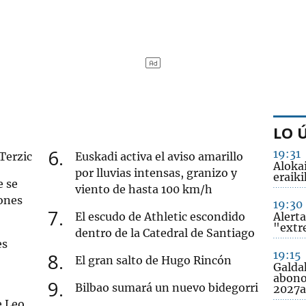
LO 
6
19:31
 Terzic
Euskadi activa el aviso amarillo
Alokai
por lluvias intensas, granizo y
eraiki
e se
viento de hasta 100 km/h
ones
19:30
7
El escudo de Athletic escondido
Alerta
"extr
dentro de la Catedral de Santiago
es
19:15
8
El gran salto de Hugo Rincón
Galda
abono
9
Bilbao sumará un nuevo bidegorri
2027
e Leo