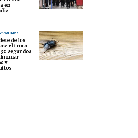
la en
ndia
 VIVIENDA
dete de los
os: el truco
s 30 segundos
eliminar
s y
itos