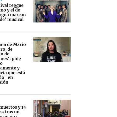
tival reggae
mo y el de
agua marcan
nde’ musical
ama de Mario
ro, de
ón de
nes': pide
jo
camente y
cia que está
do" en
sión
 muertos y 15
os tras un
eo en una