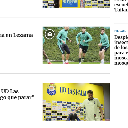
escue
Taila
HOGAR Y
ena en Lezama
Despí
insect
de lo
para 
mosca
mosqu
a UD Las
ngo que parar"