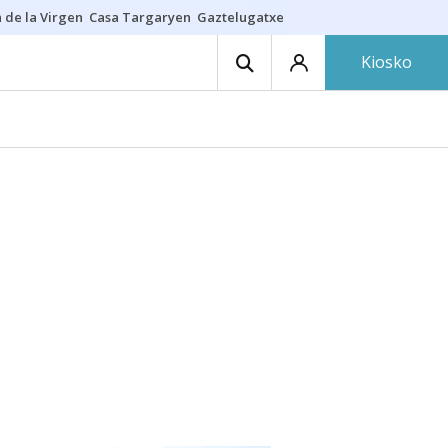
 de la Virgen
Casa Targaryen
Gaztelugatxe
Athletic
Aste Nagusia
C
Kiosko