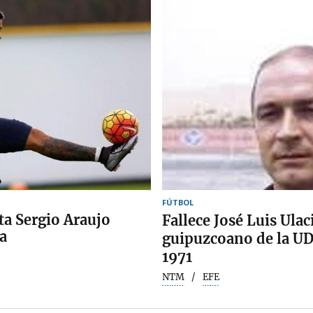
FÚTBOL
ta Sergio Araujo
Fallece José Luis Ula
ja
guipuzcoano de la UD
1971
NTM
EFE