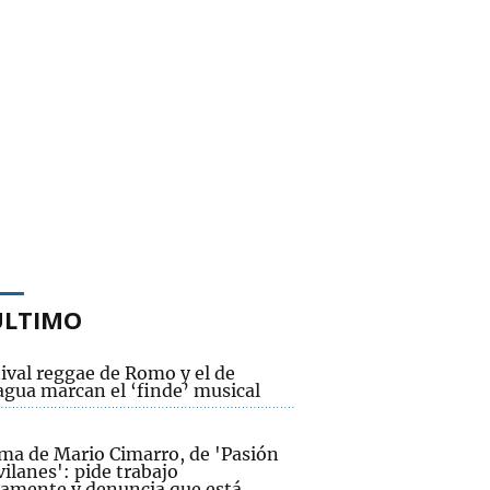
ÚLTIMO
tival reggae de Romo y el de
agua marcan el ‘finde’ musical
ama de Mario Cimarro, de 'Pasión
ilanes': pide trabajo
camente y denuncia que está