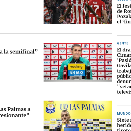
El fes
de Ro
Pozal
el ‘fi
GENTE
El dr
a la semifinal”
Cimar
'Pasi
Gavila
traba
públi
denun
"veta
televi
Las Palmas a
MUNDO
presionante"
Siete
herid
tirot