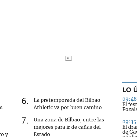
LO 
6
09:48
La pretemporada del Bilbao
El fes
s
Athletic va por buen camino
Pozal
7
Una zona de Bilbao, entre las
09:35
mejores para ir de cañas del
El dr
de Gav
ro y
Estado
públi