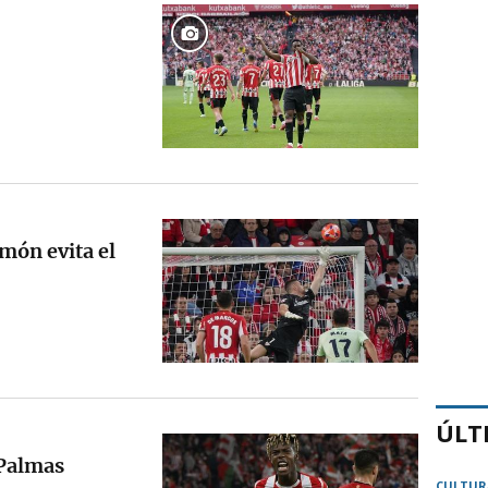
imón evita el
ÚLT
 Palmas
CULTUR