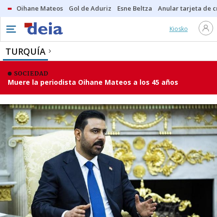
Oihane Mateos
Gol de Aduriz
Esne Beltza
Anular tarjeta de c
Kiosko
TURQUÍA
SOCIEDAD
Muere la periodista Oihane Mateos a los 45 años