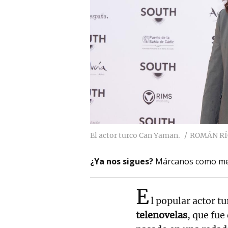
El actor turco Can Yaman.
ROMÁN RÍ
¿Ya nos sigues?
Márcanos como me
E
l popular actor tu
telenovelas
, que fue