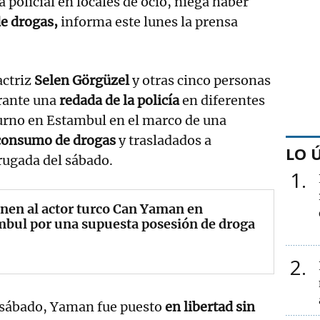
 policial en locales de ocio, niega haber
e drogas,
informa este lunes la prensa
actriz
Selen Görgüzel
y otras cinco personas
rante una
redada de la policía
en diferentes
turno en Estambul en el marco de una
 consumo de drogas
y trasladados a
LO 
rugada del sábado.
1
nen al actor turco Can Yaman en
bul por una supuesta posesión de droga
2
 sábado, Yaman fue puesto
en libertad sin