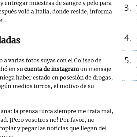
r y entregar muestras de sangre y pelo para
3
espués voló a Italia, donde reside, informa
et.
4
dadas
5
 a varias fotos suyas con el Coliseo de
ndió en su
cuenta de instagram
un mensaje
e niega haber estado en posesión de drogas,
según medios turcos, el motivo de su
iana: la prensa turca siempre me trata mal,
ad. ¡Pero vosotros no! Por favor, no
copiar y pegar las noticias que llegan del
Yaman.