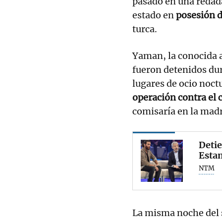
pasado en una redada
estado en
posesión d
turca.
Yaman, la conocida 
fueron detenidos du
lugares de ocio noc
operación contra el
comisaría en la mad
Detie
Estam
NTM
La misma noche del