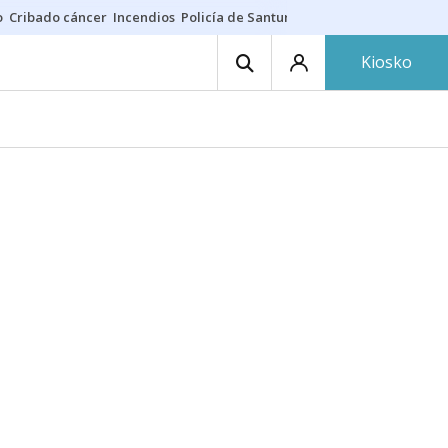
o
Cribado cáncer
Incendios
Policía de Santurtzi
Aeropuerto de Bilba
Kiosko