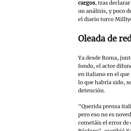
cargos
, tras declara
un análisis, y poco d
el diario turco Milliy
Oleada de re
Ya desde Roma, junto
fondo, el actor difu
en italiano en el qu
lo que habría sido, 
detención.
"Querida prensa ital
pero eso no es noved
cometáis el error de 
Bósforo", escribió 