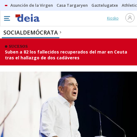
Asunción de la Virgen
Casa Targaryen
Gaztelugatxe
Athletic
Kiosko
SOCIALDEMÓCRATA
SUCESOS
Suben a 82 los fallecidos recuperados del mar en Ceuta
tras el hallazgo de dos cadáveres