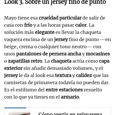
Look 3. Sobre un jersey fino de punto
Mayo tiene esa
crueldad particular
de salir de
casa con
frío
y a las horas pasar
calor
. La
solución más
elegante
es llevar la chaqueta
vaquera encima de un
jersey
fino de punto —en
beige, crema o cualquier tono neutro— con
unos
pantalones de pernera ancha
y
mocasines
o
zapatillas retro
. La
chaqueta
actúa como
capa
exterior
sin añadir demasiado volumen, y el
jersey
le da al look esa
textura
y
calidez
que las
camisetas de primavera todavía no pueden dar.
Es el estilismo del
entre estaciones
resuelto
con lo que ya tienes en el
armario
.
Cómo vestir en primavera