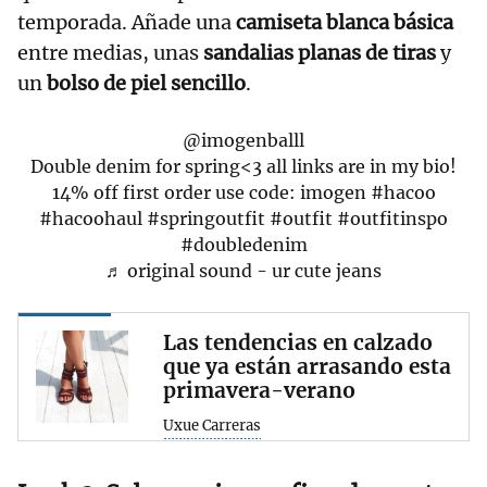
temporada. Añade una
camiseta blanca básica
entre medias, unas
sandalias planas de tiras
y
un
bolso de piel sencillo
.
@imogenballl
Double denim for spring<3 all links are in my bio!
14% off first order use code: imogen
#hacoo
#hacoohaul
#springoutfit
#outfit
#outfitinspo
#doubledenim
♬ original sound - ur cute jeans
Las tendencias en calzado
que ya están arrasando esta
primavera-verano
Uxue Carreras