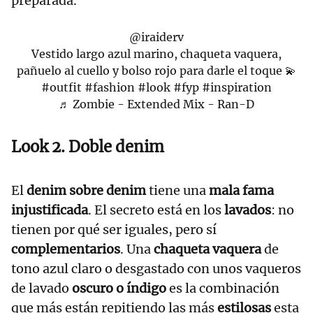
preparada.
@iraiderv
Vestido largo azul marino, chaqueta vaquera,
pañuelo al cuello y bolso rojo para darle el toque 💫
#outfit
#fashion
#look
#fyp
#inspiration
♬ Zombie - Extended Mix - Ran-D
Look 2. Doble denim
El
denim sobre denim
tiene una
mala fama
injustificada
. El secreto está en los
lavados
: no
tienen por qué ser iguales, pero sí
complementarios
. Una
chaqueta vaquera
de
tono azul claro o desgastado con unos vaqueros
de lavado
oscuro o índigo
es la combinación
que más están repitiendo las más
estilosas
esta