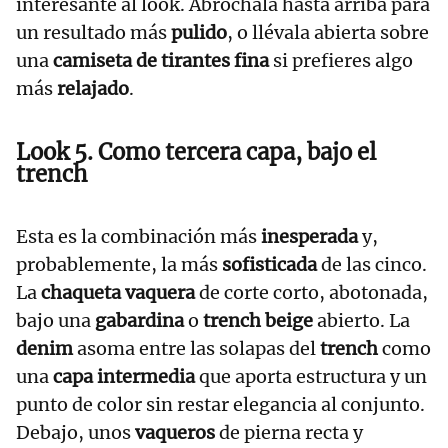
interesante al look. Abróchala hasta arriba para
un resultado más
pulido
, o llévala abierta sobre
una
camiseta de tirantes fina
si prefieres algo
más
relajado
.
Look 5. Como tercera capa, bajo el
trench
Esta es la combinación más
inesperada
y,
probablemente, la más
sofisticada
de las cinco.
La
chaqueta vaquera
de corte corto, abotonada,
bajo una
gabardina
o
trench beige
abierto. La
denim
asoma entre las solapas del
trench
como
una
capa intermedia
que aporta estructura y un
punto de color sin restar elegancia al conjunto.
Debajo, unos
vaqueros
de pierna recta y