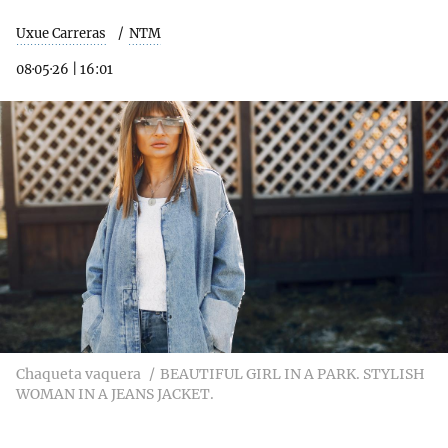
Uxue Carreras
NTM
08·05·26
|
16:01
Chaqueta vaquera
BEAUTIFUL GIRL IN A PARK. STYLISH
WOMAN IN A JEANS JACKET.