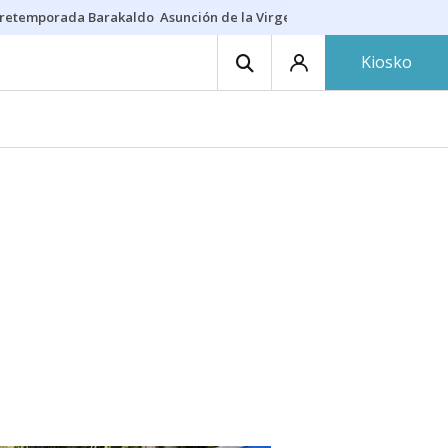
retemporada Barakaldo
Asunción de la Virgen
Casa Targaryen
Gazt
Kiosko