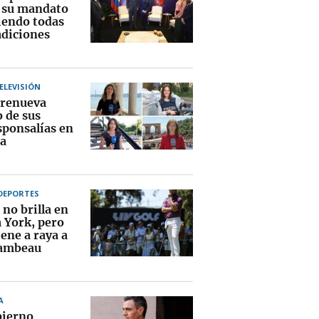
a su mandato
endo todas
adiciones
TELEVISIÓN
renueva
o de sus
sponsalías en
a
DEPORTES
no brilla en
 York, pero
ene a raya a
ambeau
A
bierno