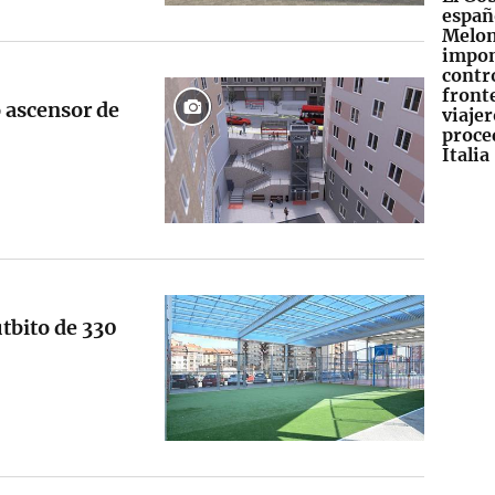
españ
Melon
impo
contr
fronte
 ascensor de
viajer
proce
Italia
utbito de 330