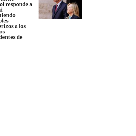
ol responde a
i
niendo
oles
rizos a los
os
dentes de