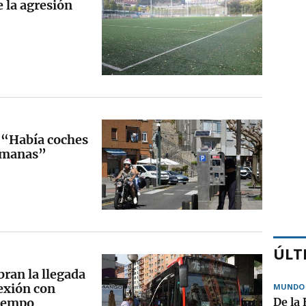
e la agresión
 “Había coches
semanas”
ÚLT
bran la llegada
nexión con
MUNDO
iempo
De la 