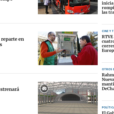
inici
rompi
las tr
CINE Y 
RTVE 
 reparte en
cuatr
s
corre
Europ
OTROS 
Rahm 
Nueva
manti
DeCh
estrenará
POLÍTIC
El Go