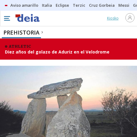
Aviso amarillo
Italia
Eclipse
Terzic
Cruz Gorbeia
Messi
G
Kiosko
PREHISTORIA
ATHLETIC
Diez años del golazo de Aduriz en el Velodrome