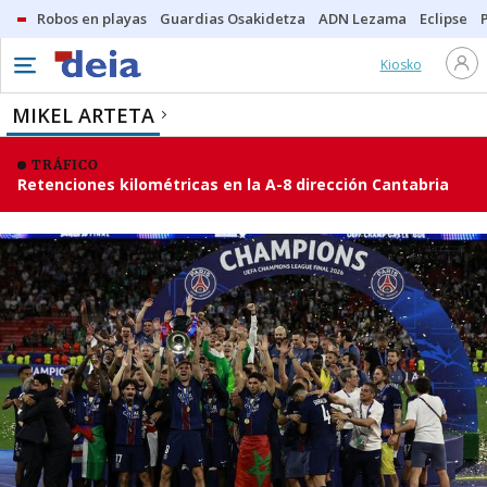
Robos en playas
Guardias Osakidetza
ADN Lezama
Eclipse
Kiosko
MIKEL ARTETA
TRÁFICO
Retenciones kilométricas en la A-8 dirección Cantabria