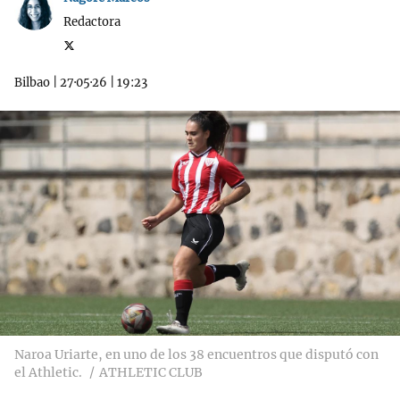
Redactora
Bilbao
|
27·05·26
|
19:23
Naroa Uriarte, en uno de los 38 encuentros que disputó con
el Athletic.
ATHLETIC CLUB