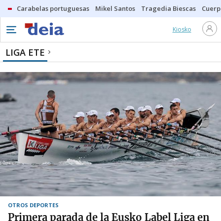
Carabelas portuguesas
Mikel Santos
Tragedia Biescas
Cuerp
Kiosko
LIGA ETE
OTROS DEPORTES
Primera parada de la Eusko Label Liga en