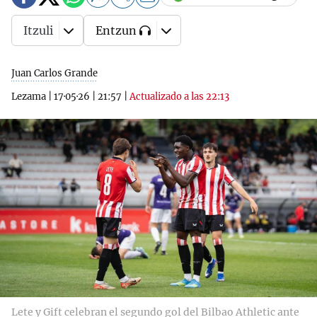
Itzuli
Entzun
Juan Carlos Grande
Lezama
|
17·05·26
|
21:57
|
Actualizado a las 22:13
Lete y Gift celebran el segundo gol del Bilbao Athletic ante