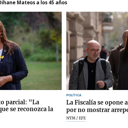
Oihane Mateos a los 45 años
POLÍTICA
to parcial: "La
La Fiscalía se opone 
que se reconozca la
por no mostrar arrep
NTM / EFE