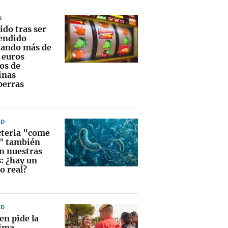
S
ido tras ser
endido
ando más de
 euros
os de
inas
perras
AD
cteria "come
" también
en nuestras
s: ¿hay un
o real?
AD
en pide la
ima