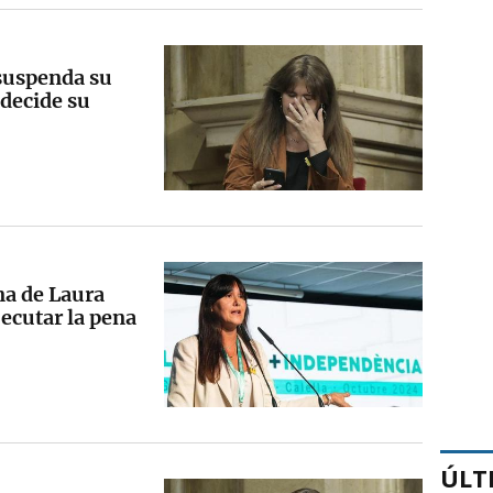
 suspenda su
 decide su
na de Laura
jecutar la pena
ÚLT