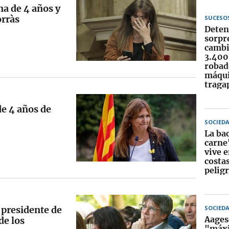
a de 4 años y
orràs
SUCESO
Deten
sorpr
cambi
3.400
robad
máqu
traga
de 4 años de
SOCIED
La ba
carne
vive 
costa
peligr
presidente de
SOCIED
Aages
de los
"máx