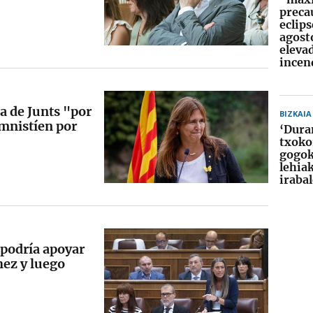
preca
eclips
agosto
eleva
incen
a de Junts "por
BIZKAIA
amnistíen por
‘Dura
txoko
gogok
lehia
iraba
 podría apoyar
ez y luego