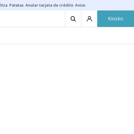
ltza
Patatas
Anular tarjeta de crédito
Aviso amarillo
Voluntariado en
Kiosko