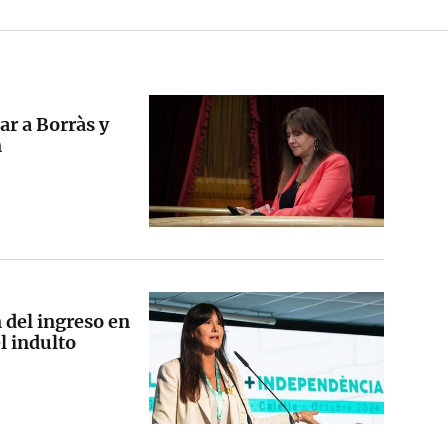
ar a Borràs y
n
 del ingreso en
l indulto