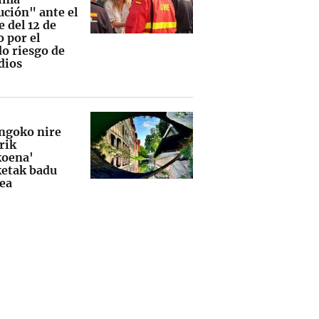
ución" ante el
e del 12 de
 por el
do riesgo de
dios
ngoko nire
rik
oena'
ketak badu
lea