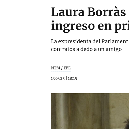
Laura Borràs 
ingreso en pr
La expresidenta del Parlament 
contratos a dedo a un amigo
NTM / EFE
13·03·25
|
18:15