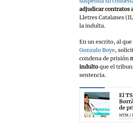
suspenda su condena
adjudicar contratos
Lletres Catalanes (I
la indulta.
En un escrito, al qu
Gonzalo Boye
, solic
condena de prisión
m
indulto
que el tribun
sentencia.
El TS
Borrà
de pr
NTM / 