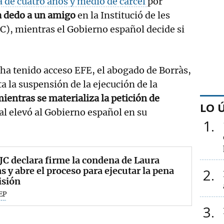
 de cuatro años y medio de cárcel
por
 a dedo a un amigo
en la Institució de les
LC), mientras el Gobierno español decide si
e ha tenido acceso EFE, el abogado de Borràs,
ita la suspensión de la ejecución de la
ientras se materializa la petición de
LO 
al elevó al Gobierno español en su
1
JC declara firme la condena de Laura
s y abre el proceso para ejecutar la pena
2
isión
EP
3