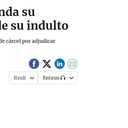
nda su
de su indulto
e cárcel por adjudicar
Itzuli
Entzun