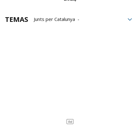
TEMAS
Junts per Catalunya
moción de censura
Laura Borràs
Junts