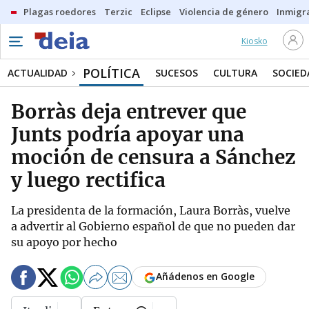
Plagas roedores
Terzic
Eclipse
Violencia de género
Inmigra
Kiosko
POLÍTICA
ACTUALIDAD
SUCESOS
CULTURA
SOCIED
Borràs deja entrever que
Junts podría apoyar una
moción de censura a Sánchez
y luego rectifica
La presidenta de la formación, Laura Borràs, vuelve
a advertir al Gobierno español de que no pueden dar
su apoyo por hecho
Añádenos en Google