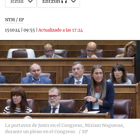
Itzuli
Entzun
NTM / EP
15·10·24
|
09:55
|
Actualizado a las 17:24
La portavoz de Junts en el Congreso, Miriam Nogueras,
durante un pleno en el Congreso.
EP