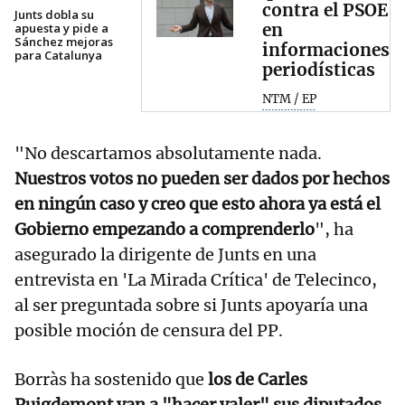
contra el PSOE
Junts dobla su
en
apuesta y pide a
Sánchez mejoras
informaciones
para Catalunya
periodísticas
NTM / EP
"No descartamos absolutamente nada.
Nuestros votos no pueden ser dados por hechos
en ningún caso y creo que esto ahora ya está el
Gobierno empezando a comprenderlo
", ha
asegurado la dirigente de Junts en una
entrevista en 'La Mirada Crítica' de Telecinco,
al ser preguntada sobre si Junts apoyaría una
posible moción de censura del PP.
Borràs ha sostenido que
los de Carles
Puigdemont van a "hacer valer" sus diputados