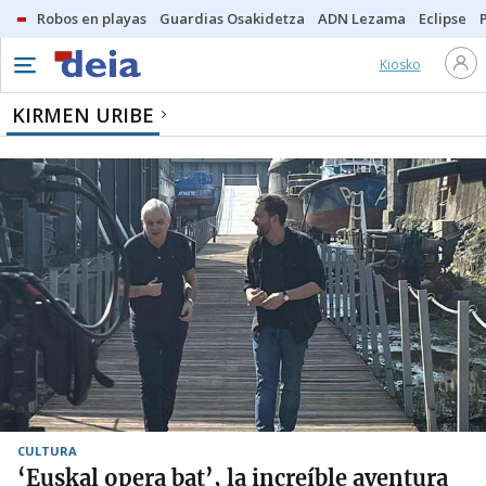
Robos en playas
Guardias Osakidetza
ADN Lezama
Eclipse
Kiosko
KIRMEN URIBE
CULTURA
‘Euskal opera bat’, la increíble aventura