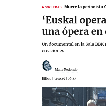
Muere la periodista 
SOCIEDAD
‘Euskal opera 
una ópera en
Un documental en la Sala BBK m
creaciones
Maite Redondo
Bilbao
|
31·10·25
|
06:43