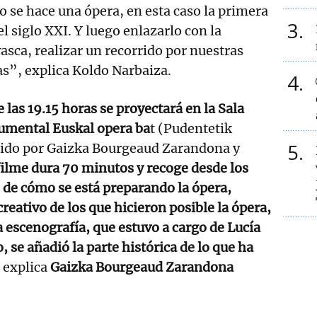
o se hace una ópera, en esta caso la primera
3
l siglo XXI. Y luego enlazarlo con la
vasca, realizar un recorrido por nuestras
as”, explica Koldo Narbaiza.
4
e las 19.15 horas se proyectará en la Sala
cumental Euskal opera ba
t (Pudentetik
5
igido por Gaizka Bourgeaud Zarandona y
ilme dura 70 minutos y recoge desde los
e cómo se está preparando la ópera,
reativo de los que hicieron posible la ópera,
la escenografía, que estuvo a cargo de Lucía
o, se añadió la parte histórica de lo que ha
, explica
Gaizka Bourgeaud Zarandona