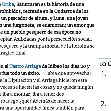
 Uribe
, Saturraran es la historia de una
ohibidos, recreada en la Ondarroa de los
e un pescador de altura, y Luna, una joven
en una furgoneta, se enamoran; un amor que
de un pueblo pesquero de esa época no
ceptar
. Asfixiadas por la persecución social,
 pesquero y la trampa mortal de la heroína se
rágico final.
LO 
en el
Teatro Arriaga
de Bilbao los días 20 y
1
y fue todo un éxito
. “Había que aprovechar
 la Diputación y el Arriaga hicieron esta
veces se hacen las cosas y no queda ningún
e iba a montar, iba a tener dos
ero luego ¿qué? Además de hacer la
2
era una oportunidad única también para