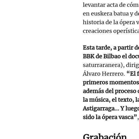
levantar acta de cóm
en euskera batua y de
historia de la ópera 
creaciones operístic
Esta tarde, a partir d
BBK de Bilbao el do
saturraranera), dir
Álvaro Herrero.
“El f
primeros momentos d
además del proceso c
la música, el texto, 
Astigarraga... Y lueg
sido la ópera vasca”
Grabación