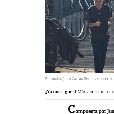
El músico Juan Carlos Pérez y el escrit
¿Ya nos sigues?
Márcanos como me
C
ompuesta por Juan