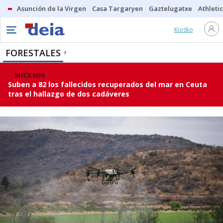
Asunción de la Virgen
Casa Targaryen
Gaztelugatxe
Athletic
Kiosko
FORESTALES
SUCESOS
Suben a 82 los fallecidos recuperados del mar en Ceuta
tras el hallazgo de dos cadáveres