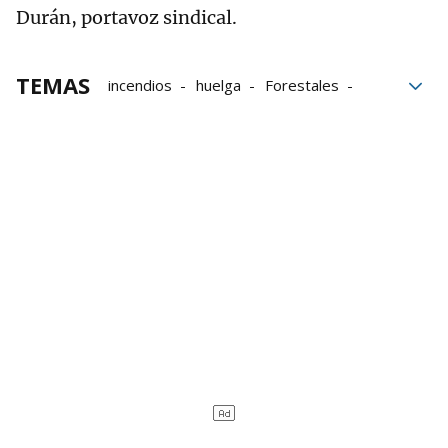
Durán, portavoz sindical.
TEMAS
incendios
huelga
Forestales
Sindicatos
trabajadores
Servicios mínimos