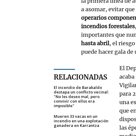
la primera línea de 
a asomar, evitar que
operarios componen e
incendios forestales
importantes que nun
hasta abril
, el riesg
puede hacer gala de 
El De
RELACIONADAS
acaba 
Vigila
El incendio de Barakaldo
destapa un conflicto vecinal:
para 2
"No les deseo mal, pero
convivir con ellos era
una es
imposible"
que en
Mueren 33 vacas en un
dispos
incendio en una explotación
ganadera en Karrantza
las ép