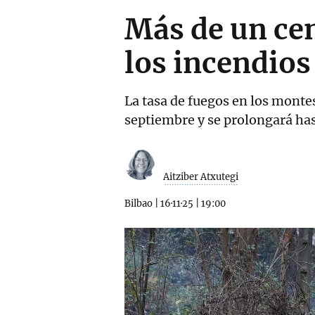
Más de un cen
los incendios
La tasa de fuegos en los monte
septiembre y se prolongará has
Aitziber Atxutegi
Bilbao
|
16·11·25
|
19:00