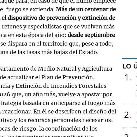
ataque para, en caso de que el humo empiece
 el fuego se extienda.
Más de un centenar de
l dispositivo de prevención y extinción de
, retenes y especialistas que se vuelven más
ca en esta época del año:
desde septiembre
o se dispara en el territorio que, pese a todo,
una de las tasas más bajas del Estado.
LO 
partamento de Medio Natural y Agricultura
1
de actualizar el Plan de Prevención,
ncia y Extinción de Incendios Forestales
026 que, un año más, vuelve a apostar por
trategia basada en anticiparse al fuego más
 reaccionar. En él se describen el diseño del
2
itivo y los recursos personales necesarios,
ocas de riesgo, la coordinación de los