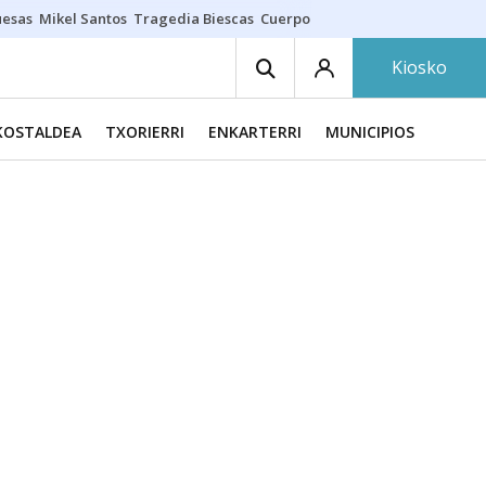
uesas
Mikel Santos
Tragedia Biescas
Cuerpo ría
Inmigración Bizkaia
Kiosko
KOSTALDEA
TXORIERRI
ENKARTERRI
MUNICIPIOS