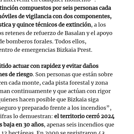
tinción compuestos por seis personas cada
móviles de vigilancia con dos componentes,
stica y quince técnicos de extinción
, a los
s retenes de refuerzo de Basalan y el apoyo
de bomberos forales. Todos ellos,
entro de emergencias Bizkaia Prest.
tido actuar con rapidez y evitar daños
nes de riesgo
. Son personas que están sobre
cen cada monte, cada pista forestal y zona
rman continuamente y que actúan con rigor
uienes hacen posible que Bizkaia siga
 seguro y preparado frente a los incendios”,
cifras lo demuestran:
el territorio cerró 2024
s baja en 30 años
, apenas seis incendios que
12 hectáreas. En 2009 se registraron 43