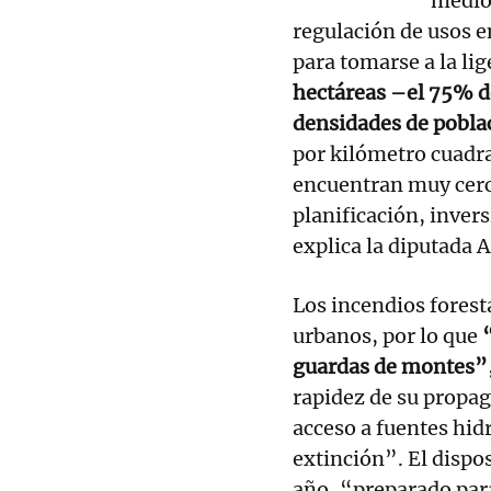
medios
regulación de usos e
para tomarse a la lig
hectáreas –el 75% de
densidades de pobla
por kilómetro cuadra
encuentran muy cerc
planificación, inver
explica la diputada 
Los incendios foresta
urbanos, por lo que
“
guardas de montes”
rapidez de su propaga
acceso a fuentes hidr
extinción”. El dispos
año, “preparado par