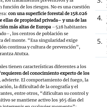
3
, los tratamientos preventivos y la
n función de los riesgos. No es una cuestión
era:
con una superficie forestal de 158.026
4
 ellas de propiedad privada– y una de las
ción más altas de Europa
–528 habitantes
do–, los centros de población se
5
a del monte. “Esa singularidad exige
sión continua y cultura de prevención”,
Arantza Atutxa.
les tienen características diferentes a los
requieren del conocimiento experto de los
, advierte. El comportamiento del fuego, la
ción, la dificultad de la orografía y el
antes, entre otros, “dificultan su control y
itivo se mantiene activo los 365 días del
a intervenir en cualquier momento”: