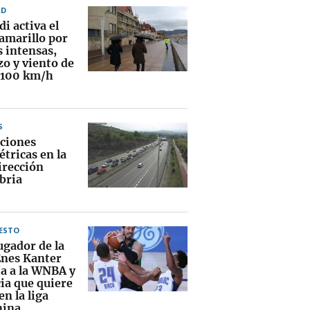
AD
i activa el
 amarillo por
s intensas,
zo y viento de
 100 km/h
S
ciones
tricas en la
irección
bria
ESTO
ugador de la
nes Kanter
ía a la WNBA y
ia que quiere
en la liga
nina