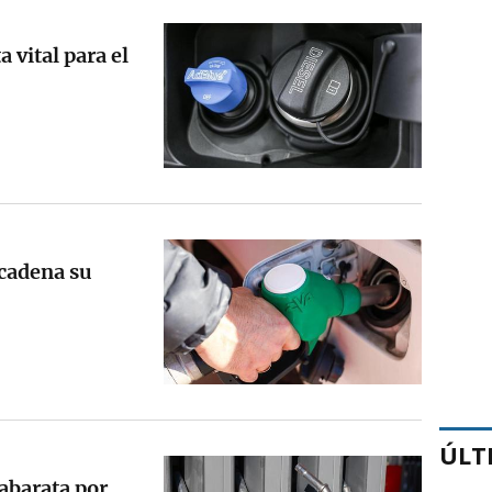
 vital para el
ncadena su
ÚLT
 abarata por