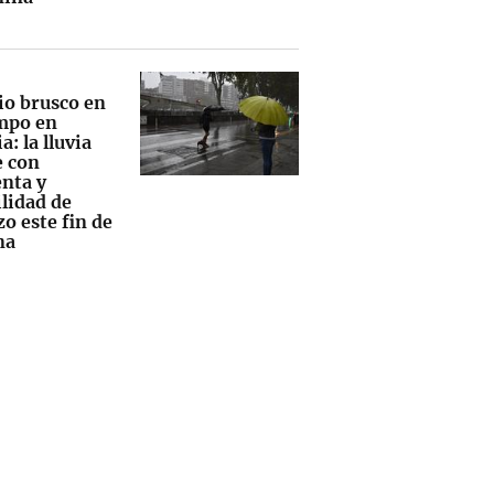
o brusco en
empo en
a: la lluvia
e con
nta y
ilidad de
o este fin de
na