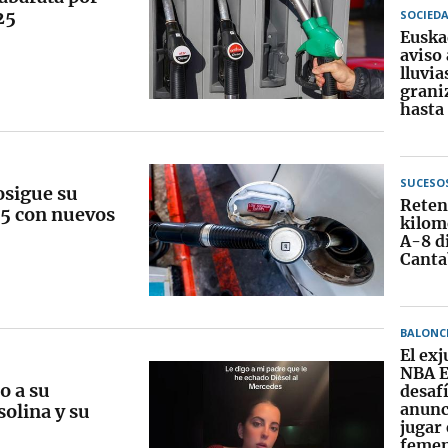
25
SOCIED
Euskad
aviso
lluvia
grani
hasta
SUCESO
osigue su
Reten
25 con nuevos
kilomé
A-8 d
Canta
BALONC
El exj
NBA E
o a su
desaf
anunc
solina y su
jugar 
feme