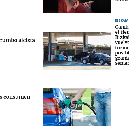
BIZKAIA
Cambi
el ti
Bizkai
rumbo alcista
vuelv
torme
posib
graniz
sema
os consumen