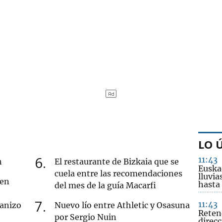
LO 
6
11:43
n
El restaurante de Bizkaia que se
Euskad
cuela entre las recomendaciones
lluvia
 en
hasta
del mes de la guía Macarfi
7
11:43
ranizo
Nuevo lío entre Athletic y Osasuna
Reten
por Sergio Nuin
direc