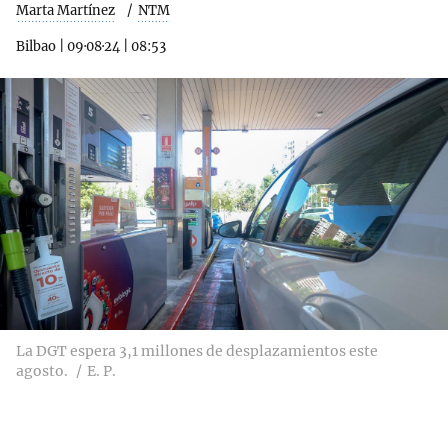
Marta Martínez
NTM
Bilbao
|
09·08·24
|
08:53
La DGT espera 3,1 millones de desplazamientos este
agosto.
E. P.